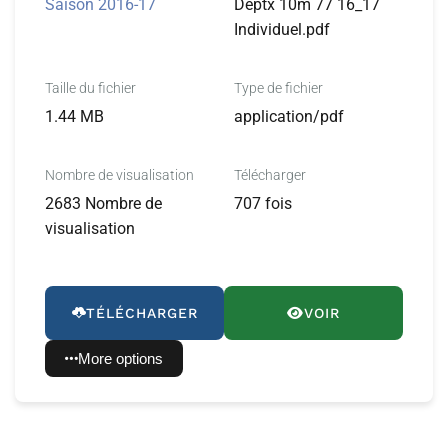
Saison 2016-17
Deptx 10m 77 16_17
Individuel.pdf
Taille du fichier
Type de fichier
1.44 MB
application/pdf
Nombre de visualisation
Télécharger
2683 Nombre de
707 fois
visualisation
TÉLÉCHARGER
VOIR
More options