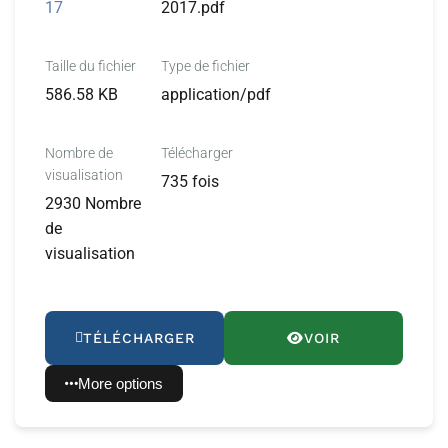
17
2017.pdf
Taille du fichier
Type de fichier
586.58 KB
application/pdf
Nombre de
Télécharger
visualisation
735 fois
2930 Nombre
de
visualisation
TÉLÉCHARGER
VOIR
More options