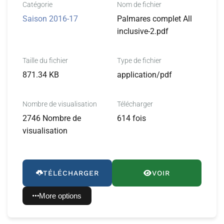
Catégorie
Nom de fichier
Saison 2016-17
Palmares complet All
inclusive-2.pdf
Taille du fichier
Type de fichier
871.34 KB
application/pdf
Nombre de visualisation
Télécharger
2746 Nombre de
614 fois
visualisation
TÉLÉCHARGER
VOIR
More options