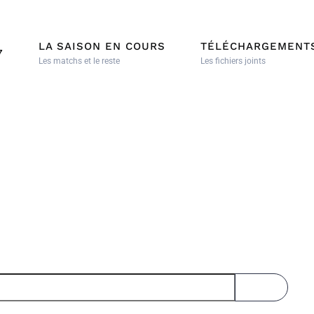
LA SAISON EN COURS
TÉLÉCHARGEMENT
7
Les matchs et le reste
Les fichiers joints
AFFICHER L